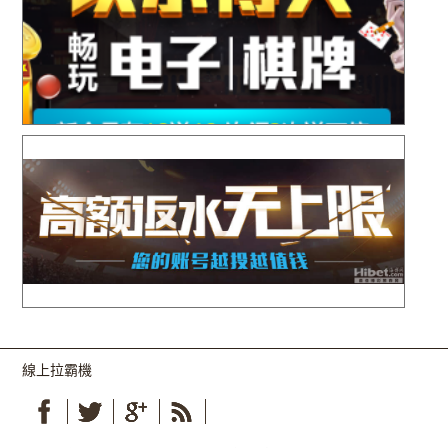
線上拉霸機