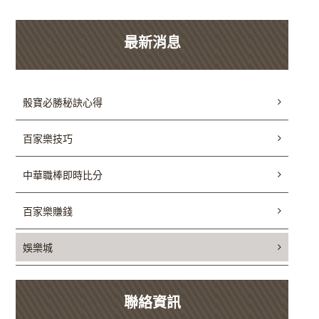
最新消息
骰寶必勝秘訣心得
百家樂技巧
中華職棒即時比分
百家樂賺錢
娛樂城
聯絡資訊