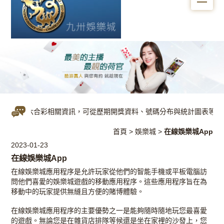
想掌握六合彩相關資訊，可從歷期開獎資料、號碼分布與統計圖表等方
首頁
>
娛樂城
>
在線娛樂城App
2023-01-23
在線娛樂城App
在線娛樂城應用程序是允許玩家從他們的智能手機或平板電腦訪
問他們喜愛的娛樂城遊戲的移動應用程序。這些應用程序旨在為
移動中的玩家提供無縫且方便的賭博體驗。
在線娛樂城應用程序的主要優勢之一是能夠隨時隨地玩您最喜愛
的遊戲。無論您是在雜貨店排隊等候還是坐在家裡的沙發上，您